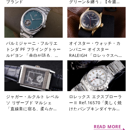
ブランド
グリーンを纏う」【今週の
逸本 Vol.365】
パルミジャーニ・フルリエ
オイスター・ウォッチ・カ
トンダ PF フライングトゥー
ンパニー オイスター
ルビヨン 「余白が語る、本
RALEIGH 「ロレックスへと
当の贅沢」【今週の逸本
受け継がれたDNA」【今週
Vol.364】
の逸本 Vol.363】
ジャガー・ルクルト レベル
ロレックス エクスプローラ
ソ リザーブド マルシェ
ーⅡ Ref.16570「美しく焼
「直線美に宿る、柔らかな
けたパンプキンダイヤル」
個性」【今週の逸本
【今週の逸本 Vol.361】
Vol.362】
READ MORE