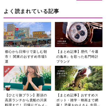
よく読まれている記事
都心から日帰りで楽しむ朝
【まとめ記事】歴代『今週
市！ 関東のおすすめ市場5
の逸本』を彩った名門時計
選
ブランド
【ひとり旅プラン】那須の
【まとめ記事】おすすめス
高原ランチから貴船の川床
ポット・雑学・映画まで網
料理まで！ 日帰りグルメ旅
羅！ 恐竜おねえさん 生田晴