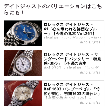
を深掘り。デザインや構造、ディテ
デイトジャストのバリエーションはこち
ールの魅力に加え、スタッフのリア
らにも！
ルな声も交えながら紹介します。
ロレックス デイトジャスト
41「心を奪われる鮮烈なブル
ー」【今週の逸本 Vol.261】 -
singles （シングルス） - “おひ
dino.singles
とりさま”にフォーカスした情報
サイト
フォーマルからインフォーマルま
ロレックス デイトジャスト サ
ンダーバード バックリー「特別
で、自身のこだわりを移す鏡として
感×希少」【今週の逸本
選ばれる腕時計の数々。ここではブ
Vol.272】 - singles （シング
ランド腕時計専門店・MOON
dino.singles
ルス） - “おひとりさま”にフォ
PHASE（ムーンフェイズ）が最新モ
ーカスした情報サイト
デルからアンティークまで、クール
なおひとりさまの腕を飾るに相応し
フォーマルからインフォーマルま
ロレックス デイトジャスト
い珠玉の1本をセレクト。今回は、
Ref.1603 バンブーベゼル 「竹
で、自身のこだわりを移す鏡として
ロレックスのデイトジャストから最
節が刻む、初期1603の味わい」
選ばれる腕時計の数々。ここではブ
新の『デイトジャスト 41』をご紹
【今週の逸本 Vol.326】 -
ランド腕時計専門店・MOON
介しよう。※当連載は掲載Vol.239
dino.singles
singles （シングルス） - “おひ
PHASE（ムーンフェイズ）が最新モ
までdino.networkに連載されてい
とりさま”にフォーカスした情報
デルからアンティークまで、クール