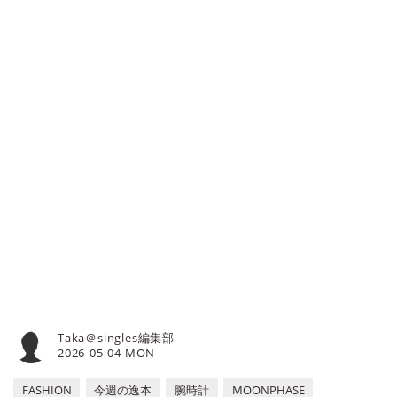
サイト
ました。Vol.240からは当メディア
なおひとりさまの腕を飾るに相応し
『singles』にてお楽しみくださ
い珠玉の1本をセレクト。今回は、
今週の逸本｜ロレックス デイトジャ
い。
ロレックスのロングセラーモデル
スト Ref.1603 バンブーベゼル。個
『デイトジャスト』から、特別な装
性の強いアンティークウォッチをブ
いの1本をご紹介しよう。※当連載
ランド腕時計専門店ムーンフェイズ
は掲載Vol.239までdino.networkに
がご紹介。
連載されていました。Vol.240から
は当メディア『singles』にてお楽
しみください。
Taka＠singles編集部
2026-05-04 MON
FASHION
今週の逸本
腕時計
MOONPHASE