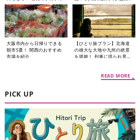
5選
香の恐竜コラム9選
大阪市内から日帰りできる
【ひとり旅プラン】北海道
朝市5選！ 関西のおすすめ
の雄大な大地や九州の絶景
市場を紹介
を堪能！ 列車に揺られ景色
を楽しむ旅5選
READ MORE
PICK UP