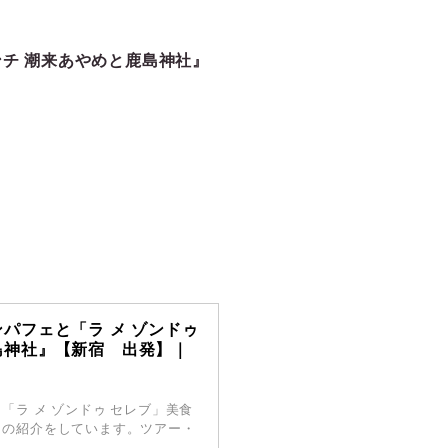
ンチ 潮来あやめと鹿島神社』
パフェと「ラ メ ゾンドゥ
島神社』【新宿 出発】｜
ラ メ ゾンドゥ セレブ」美食
】の紹介をしています。ツアー・