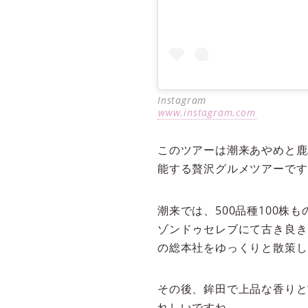
Instagram
www.instagram.com
このツアーは潮来あやめと鹿
能する贅沢グルメツアーです
潮来では、500品種100
ゾンドゥセレブにて古き良き
の総本社をゆっくりと散策し
その後、鉾田で上品な香りと
れしいですね。