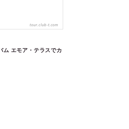
tour.club-t.com
バム エモア・テラスでカ