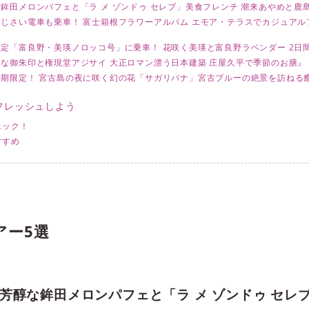
鉾田メロンパフェと「ラ メ ゾンドゥ セレブ」美食フレンチ 潮来あやめと鹿
じさい電車も乗車！ 富士箱根フラワーアルバム エモア・テラスでカジュア
定「富良野・美瑛ノロッコ号」に乗車！ 花咲く美瑛と富良野ラベンダー 2日
な御朱印と権現堂アジサイ 大正ロマン漂う日本建築 庄屋久平で季節のお膳』
期限定！ 宮古島の夜に咲く幻の花「サガリバナ」宮古ブルーの絶景を訪ねる癒
フレッシュしよう
ェック！
すすめ
アー5選
芳醇な鉾田メロンパフェと「ラ メ ゾンドゥ セレ