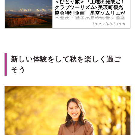
＜ひとり旅＞『土曜出発限定！
クラブツーリズム×美瑛町観光
協会特別企画 星空ソムリエが
ご案内！満天の星空観賞と美瑛
tour.club-t.com
の丘 紅葉ウォーキング２日間』
｜クラブツーリズム
＜ひとり旅＞『土曜出発限定！クラ
ブツーリズム×美瑛町観光協会特別
企画 星空ソムリエがご案内！満天
の星空観賞と美瑛の丘 紅葉ウォーキ
新しい体験をして秋を楽しく過ご
ング２日間』の紹介をしています。
そう
ツアー・旅行のお申込ならクラブツ
ーリズム。