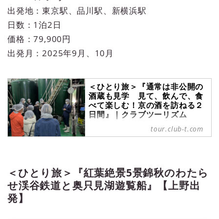
出発地：東京駅、品川駅、新横浜駅
日数：1泊2日
価格：79,900円
出発月：2025年9月、10月
＜ひとり旅＞『通常は非公開の
酒蔵も見学 見て、飲んで、食
べて楽しむ！京の酒を訪ねる２
日間』｜クラブツーリズム
＜ひとり旅＞『通常は非公開の酒蔵
tour.club-t.com
も見学 見て、飲んで、食べて楽し
む！京の酒を訪ねる２日間』の紹介
をしています。ツアー・旅行のお申
込ならクラブツーリズム。
＜ひとり旅＞『紅葉絶景5景錦秋のわたら
せ渓谷鉄道と奥只見湖遊覧船』【上野出
発】