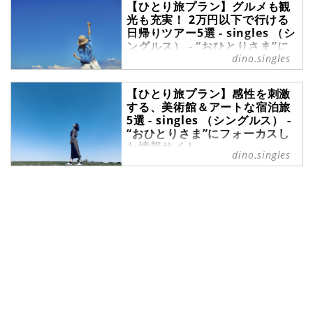
【ひとり旅プラン】グルメも観
「旅行に行きたい！」と思ったとき
光も充実！ 2万円以下で行ける
に、参加しやすいのが週末出発のツ
日帰りツアー5選 - singles （シ
アーです。週末出発であれば、土日
ングルス） - “おひとりさま”に
または土日に休みを追加して行ける
dino.singles
フォーカスした情報サイト
ので予定が組みやすいでしょう。平
一人ではなかなか予約しづらい場所
日仕事を頑張った自分へのごほうび
【ひとり旅プラン】感性を刺激
や体験できないことをするには、ツ
に、週末の1人旅行でリフレッシュ
する、美術館＆アートな宿泊旅
アー旅行が便利です。日帰りツアー
してみてはいかがでしょうか。本記
5選 - singles （シングルス） -
なら、休日を利用してサクッと手軽
事では、週末出発で行きやすく、休
“おひとりさま”にフォーカスし
に参加できるのではないでしょう
みを満喫できるツアーをピックアッ
た情報サイト
か。2万円以下の日帰りツアーには
dino.singles
プしました。充実の週末ひとり旅を
充実した内容のものがたくさんあり
新たな発見や気付きをもたらすアー
探している人は、ぜひ参考にしてく
ます。今回は関東から出発する、2
ト作品との出会いは、ワクワクが止
ださい。※本記事で掲載しているツ
万円以下で行ける日帰りツアーを5
まらない体験です。自分のペースで
アー情報はすべて『クラブツーリズ
つ紹介します。※本記事で掲載して
ゆったり過ごし、心ゆくまでアート
ム』の旅行企画です。ご予約等はク
いるツアー情報はすべて『クラブツ
を楽しむひとり旅はいかがでしょう
ラブツーリズム...
ーリズム』の旅行企画です。ご予約
か。今回はアート鑑賞に加え、グル
等はクラブツーリズムにてどうぞ。
メや絶景も満喫できるツアーを5つ
ご紹介します。新しいインスピレー
ションが湧き上がる、そんなアート
な旅に出かけてみましょう。※本記
事で掲載しているツアー情報はすべ