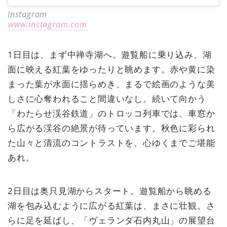
Instagram
www.instagram.com
1日目は、まず中禅寺湖へ。遊覧船に乗り込み、湖
面に映える紅葉をゆったりと眺めます。赤や黄に染
まった葉が水面に揺らめき、まるで絵画のような美
しさに心奪われること間違いなし。続いて向かう
「わたらせ渓谷鉄道」のトロッコ列車では、車窓か
ら広がる渓谷の絶景が待っています。秋色に彩られ
た山々と清流のコントラストを、心ゆくまでご堪能
あれ。
2日目は奥只見湖からスタート。遊覧船から眺める
湖を包み込むように広がる紅葉は、まさに壮観。さ
らに足を延ばし、「ヴェランダ石内丸山」の展望台