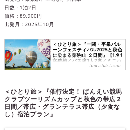
日数：1泊2日
価格：89,900円
出発月：2025年10月
＜ひとり旅＞『一関・平泉バル
ーンフェスティバル2025と秋色
に染まる栗駒山 ２日間』【1名1
室確約／バス席1人2席／ミニハ
tour.club-t.com
イキング】｜クラブツーリズム
＜ひとり旅＞『一関・平泉バルーン
フェスティバル2025と秋色に染まる
栗駒山 ２日間』【1名1室確約／バ
＜ひとり旅＞『催行決定！ ばんえい競馬
ス席1人2席／ミニハイキング】の紹
介をしています。ツアー・旅行のお
クラブツーリズムカップと秋色の帯広 2
申込ならクラブツーリズム。
日間／帯広・グランテラス帯広（夕食な
し）宿泊プラン』