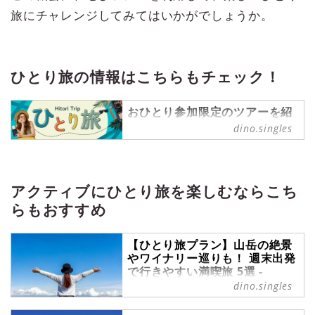
旅にチャレンジしてみてはいかがでしょうか。
ひとり旅の情報はこちらもチェック！
おひとり参加限定のツアーを紹
介する【ひとり旅プラン】を中
dino.singles
心に、ひとり旅情報を発信中！
ひとり旅 の記事一覧 - 『singles』
は、“おひとりさま“に焦点を当てた
情報サイトです。パートナーの有無
アクティブにひとり旅を楽しむならこち
に関わらず、自分らしい生活を謳歌
らもおすすめ
する彼・彼女たちのライフスタイル
を紹介します。
【ひとり旅プラン】山岳の絶景
やワイナリー巡りも！ 週末出発
で行きやすい満喫旅 5選 -
singles （シングルス） - “おひ
dino.singles
とりさま”にフォーカスした情報
サイト