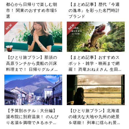
都心から日帰りで楽しむ朝
【まとめ記事】歴代『今週
市！ 関東のおすすめ市場5
の逸本』を彩った名門時計
選
ブランド
【ひとり旅プラン】那須の
【まとめ記事】おすすめス
高原ランチから貴船の川床
ポット・雑学・映画まで網
料理まで！ 日帰りグルメ旅
羅！ 恐竜おねえさん 生田晴
5選
香の恐竜コラム9選
【予算別ホテル：大分編】
【ひとり旅プラン】北海道
湯布院に別府温泉！ のんび
の雄大な大地や九州の絶景
り名湯を満喫できるホテル5
を堪能！ 列車に揺られ景色
選
を楽しむ旅5選