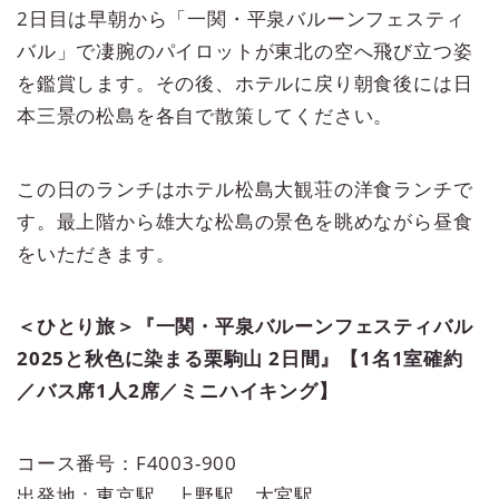
2日目は早朝から「一関・平泉バルーンフェスティ
バル」で凄腕のパイロットが東北の空へ飛び立つ姿
を鑑賞します。その後、ホテルに戻り朝食後には日
本三景の松島を各自で散策してください。
この日のランチはホテル松島大観荘の洋食ランチで
す。最上階から雄大な松島の景色を眺めながら昼食
をいただきます。
＜ひとり旅＞『一関・平泉バルーンフェスティバル
2025と秋色に染まる栗駒山 2日間』【1名1室確約
／バス席1人2席／ミニハイキング】
コース番号：F4003-900
出発地：東京駅、上野駅、大宮駅