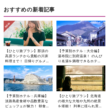
おすすめの新着記事
【ひとり旅プラン】那須の
【予算別ホテル：大分編】
高原ランチから貴船の川床
湯布院に別府温泉！ のんび
料理まで！ 日帰りグルメ旅
り名湯を満喫できるホテル5
5選
選
【予算別ホテル：兵庫編】
【ひとり旅プラン】北海道
淡路島産食材や品数豊富な
の雄大な大地や九州の絶景
ビュッフェが魅力！ 朝食が
を堪能！ 列車に揺られ景色