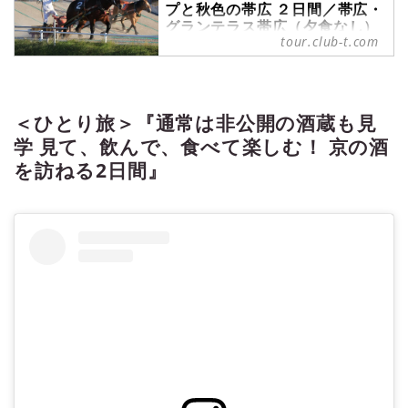
プと秋色の帯広 ２日間／帯広・
グランテラス帯広（夕食なし）
tour.club-t.com
宿泊プラン』｜クラブツーリズ
ム
＜ひとり旅＞『催行決定！ばんえい
競馬クラブツーリズムカップと秋色
＜ひとり旅＞『通常は非公開の酒蔵も見
の帯広 ２日間／帯広・グランテラス
帯広（夕食なし）宿泊プラン』の紹
学 見て、飲んで、食べて楽しむ！ 京の酒
介をしています。ツアー・旅行のお
を訪ねる2日間』
申込ならクラブツーリズム。