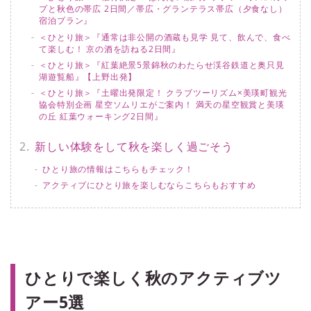
プと秋色の帯広 2日間／帯広・グランテラス帯広（夕食なし）
宿泊プラン』
＜ひとり旅＞『通常は非公開の酒蔵も見学 見て、飲んで、食べ
て楽しむ！ 京の酒を訪ねる2日間』
＜ひとり旅＞『紅葉絶景5景錦秋のわたらせ渓谷鉄道と奥只見
湖遊覧船』【上野出発】
＜ひとり旅＞『土曜出発限定！ クラブツーリズム×美瑛町観光
協会特別企画 星空ソムリエがご案内！ 満天の星空観賞と美瑛
の丘 紅葉ウォーキング2日間』
新しい体験をして秋を楽しく過ごそう
ひとり旅の情報はこちらもチェック！
アクティブにひとり旅を楽しむならこちらもおすすめ
ひとりで楽しく秋のアクティブツ
アー5選