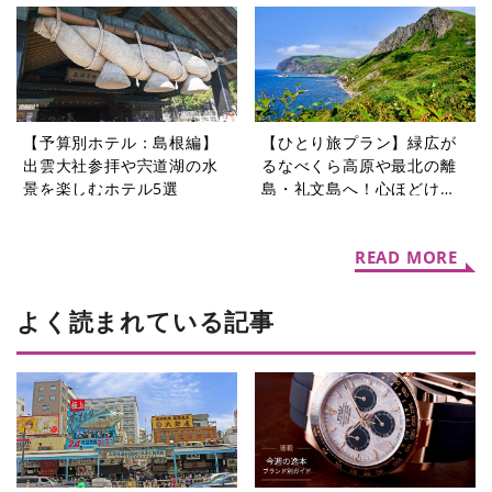
自慢のホテル5選
を楽しむ旅5選
【予算別ホテル：島根編】
【ひとり旅プラン】緑広が
出雲大社参拝や宍道湖の水
るなべくら高原や最北の離
景を楽しむホテル5選
島・礼文島へ！心ほどける
夏旅5選
READ MORE
よく読まれている記事