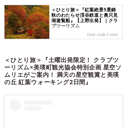
＜ひとり旅＞『紅葉絶景5景錦
秋のわたらせ渓谷鉄道と奥只見
湖遊覧船』【上野出発】｜クラ
ブツーリズム
＜ひとり旅＞『紅葉絶景5景錦秋の
tour.club-t.com
わたらせ渓谷鉄道と奥只見湖遊覧
船』【上野出発】の紹介をしていま
す。ツアー・旅行のお申込ならクラ
ブツーリズム。
＜ひとり旅＞『土曜出発限定！ クラブツ
ーリズム×美瑛町観光協会特別企画 星空ソ
ムリエがご案内！ 満天の星空観賞と美瑛
の丘 紅葉ウォーキング2日間』