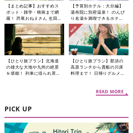
【まとめ記事】おすすめス
【予算別ホテル：大分編】
ポット・雑学・映画まで網
湯布院に別府温泉！ のんび
羅！ 恐竜おねえさん 生田晴
り名湯を満喫できるホテル5
香の恐竜コラム9選
選
【ひとり旅プラン】北海道
【ひとり旅プラン】那須の
の雄大な大地や九州の絶景
高原ランチから貴船の川床
を堪能！ 列車に揺られ景色
料理まで！ 日帰りグルメ旅
を楽しむ旅5選
5選
READ MORE
PICK UP