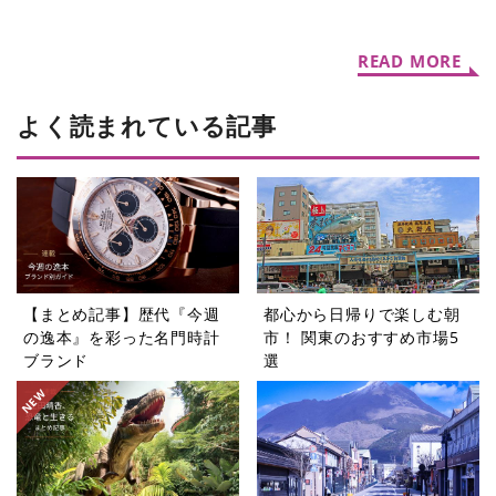
ック初夏限定「シガール オ
たい機能性表示食品の水5選
ゥ マッチャ」
READ MORE
よく読まれている記事
【まとめ記事】歴代『今週
都心から日帰りで楽しむ朝
の逸本』を彩った名門時計
市！ 関東のおすすめ市場5
ブランド
選