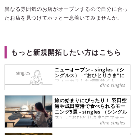
異なる雰囲気のお店がオープンするので自分に合っ
たお店を見つけてホッと一息着いてみませんか。
もっと新規開拓したい方はこちら
ニューオープン - singles （シ
ングルス） - “おひとりさま”に
フォーカスした情報サイト
dino.singles
ニューオープン の記事一覧 -
『singles』は、“おひとりさま“に焦
旅の始まりにぴったり！ 羽田空
点を当てた情報サイトです。パート
港や成田空港で食べられるモー
ナーの有無に関わらず、自分らしい
ニング5選 - singles （シングル
生活を謳歌する彼・彼女たちのライ
ス） - “おひとりさま”にフォー
フスタイルを紹介します。
dino.singles
カスした情報サイト
過ごしやすい陽気の日が増えてき