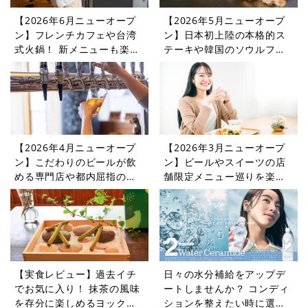
【2026年6月ニューオープ
【2026年5月ニューオープ
ン】フレンチカフェや台湾
ン】日本初上陸の本格的ス
式火鍋！ 新メニューも楽し
テーキや韓国のソウルフー
めるレストランやカフェを
ドを楽しめるレストランや
紹介
カフェをご紹介
【2026年4月ニューオープ
【2026年3月ニューオープ
ン】こだわりのビールが飲
ン】ビールやスイーツの店
める専門店や都内屈指の憩
舗限定メニュー巡りを楽し
いの場に登場するカフェ・
めるレストランやカフェを
レストラン5選
紹介
【実食レビュー】過去イチ
日々の水分補給をアップデ
でお気に入り！ 抹茶の風味
ートしませんか？ コンディ
を存分に楽しめるヨックモ
ションを整えたい時に選び