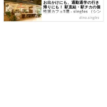
お出かけにも、通勤通学の行き
て、だんだんと遠出も計画しやすい
帰りにも！ 駅直結・駅チカの個
季節になってきました。この季節
性派カフェ5選 - singles （シン
に、ひとり旅を計画してみてはいか
グルス） - “おひとりさま”にフ
がでしょうか。移動に便利な空港で
dino.singles
ォーカスした情報サイト
は、魅力的な朝食を楽しめるお店が
たくさんあります。今回は、その中
新生活が始まり、自分が利用してい
でもおすすめのお店を5つ厳選して
る最寄りの駅にカフェがないかなと
ご紹介します。
探し始めている方もいらっしゃるか
もしれませんね。今回は、駅直結や
駅チカなど、駅から利用しやすいカ
フェを、首都圏から5つ厳選してご
紹介します。ノスタルジックなカフ
ェや、本の中のフードをイメージし
たメニューを楽しめるカフェ、ハワ
イの夕暮れを感じられるカフェな
ど、個性的なカフェにぜひ足を運ん
でみてくださいね。