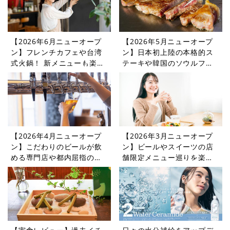
【2026年6月ニューオープ
【2026年5月ニューオープ
ン】フレンチカフェや台湾
ン】日本初上陸の本格的ス
式火鍋！ 新メニューも楽し
テーキや韓国のソウルフー
めるレストランやカフェを
ドを楽しめるレストランや
紹介
カフェをご紹介
【2026年4月ニューオープ
【2026年3月ニューオープ
ン】こだわりのビールが飲
ン】ビールやスイーツの店
める専門店や都内屈指の憩
舗限定メニュー巡りを楽し
いの場に登場するカフェ・
めるレストランやカフェを
レストラン5選
紹介