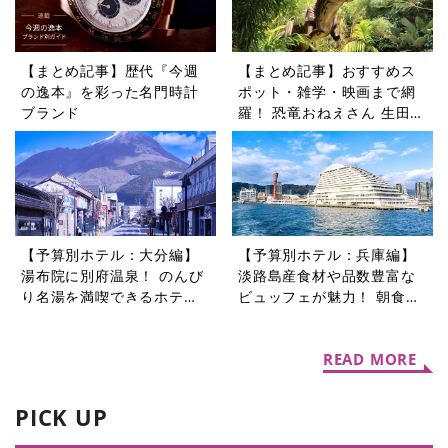
【まとめ記事】歴代『今週
【まとめ記事】おすすめス
の逸本』を彩った名門時計
ポット・雑学・映画まで網
ブランド
羅！ 恐竜おねえさん 生田晴
香の恐竜コラム9選
【予算別ホテル：大分編】
【予算別ホテル：兵庫編】
湯布院に別府温泉！ のんび
淡路島産食材や品数豊富な
り名湯を満喫できるホテル5
ビュッフェが魅力！ 朝食が
選
自慢のホテル5選
READ MORE
PICK UP