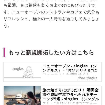
も最適。春は気候も良くお出かけにもぴったりで
す。ニューオープンのレストランやカフェで気分も
リフレッシュ、極上の一人時間を過ごしてみましょ
う。
もっと新規開拓したい方はこちら
ニューオープン - singles （シ
ングルス） - “おひとりさま”に
フォーカスした情報サイト
dino.singles
ニューオープン の記事一覧 -
『singles』は、“おひとりさま“に焦
旅の始まりにぴったり！ 羽田空
点を当てた情報サイトです。パート
港や成田空港で食べられるモー
ナーの有無に関わらず、自分らしい
ニング5選 - singles （シングル
生活を謳歌する彼・彼女たちのライ
ス） - “おひとりさま”にフォー
フスタイルを紹介します。