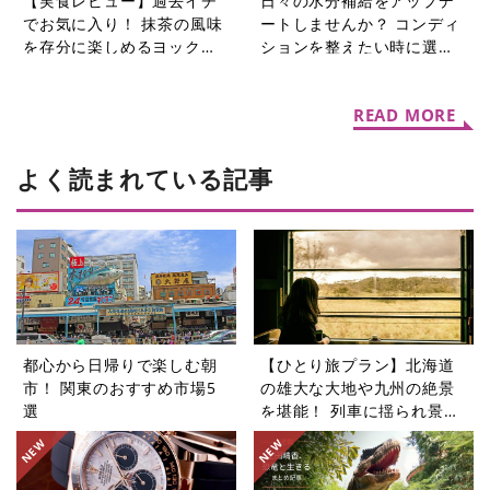
【実食レビュー】過去イチ
日々の水分補給をアップデ
でお気に入り！ 抹茶の風味
ートしませんか？ コンディ
を存分に楽しめるヨックモ
ションを整えたい時に選び
ック初夏限定「シガール オ
たい機能性表示食品の水5選
ゥ マッチャ」
READ MORE
よく読まれている記事
都心から日帰りで楽しむ朝
【ひとり旅プラン】北海道
市！ 関東のおすすめ市場5
の雄大な大地や九州の絶景
選
を堪能！ 列車に揺られ景色
を楽しむ旅5選