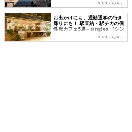
dino.singles
カスした情報サイト
過ごしやすい陽気の日が増えてき
お出かけにも、通勤通学の行き
て、だんだんと遠出も計画しやすい
帰りにも！ 駅直結・駅チカの個
季節になってきました。この季節
性派カフェ5選 - singles （シン
に、ひとり旅を計画してみてはいか
グルス） - “おひとりさま”にフ
がでしょうか。移動に便利な空港で
dino.singles
ォーカスした情報サイト
は、魅力的な朝食を楽しめるお店が
たくさんあります。今回は、その中
新生活が始まり、自分が利用してい
でもおすすめのお店を5つ厳選して
る最寄りの駅にカフェがないかなと
ご紹介します。
探し始めている方もいらっしゃるか
もしれませんね。今回は、駅直結や
駅チカなど、駅から利用しやすいカ
フェを、首都圏から5つ厳選してご
紹介します。ノスタルジックなカフ
ェや、本の中のフードをイメージし
たメニューを楽しめるカフェ、ハワ
イの夕暮れを感じられるカフェな
ど、個性的なカフェにぜひ足を運ん
でみてくださいね。