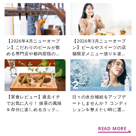
めるレストランやカフェを
ドを楽しめるレストランや
紹介
カフェをご紹介
【2026年4月ニューオープ
【2026年3月ニューオープ
ン】こだわりのビールが飲
ン】ビールやスイーツの店
める専門店や都内屈指の憩
舗限定メニュー巡りを楽し
いの場に登場するカフェ・
めるレストランやカフェを
レストラン5選
紹介
【実食レビュー】過去イチ
日々の水分補給をアップデ
でお気に入り！ 抹茶の風味
ートしませんか？ コンディ
を存分に楽しめるヨックモ
ションを整えたい時に選び
ック初夏限定「シガール オ
たい機能性表示食品の水5選
ゥ マッチャ」
READ MORE