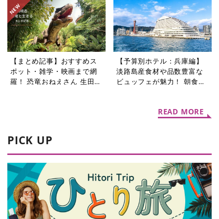
を楽しむ旅5選
選
【まとめ記事】おすすめス
【予算別ホテル：兵庫編】
ポット・雑学・映画まで網
淡路島産食材や品数豊富な
羅！ 恐竜おねえさん 生田晴
ビュッフェが魅力！ 朝食が
香の恐竜コラム9選
自慢のホテル5選
READ MORE
PICK UP