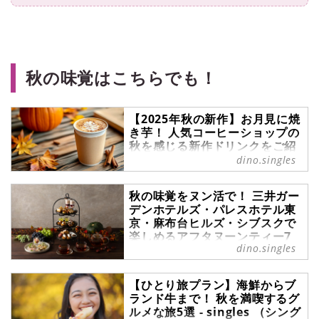
秋の味覚はこちらでも！
【2025年秋の新作】お月見に焼
き芋！ 人気コーヒーショップの
秋を感じる新作ドリンクをご紹
介 - singles （シングルス） -
dino.singles
“おひとりさま”にフォーカスし
た情報サイト
秋の味覚をヌン活で！ 三井ガー
季節が変わると、限定メニューや新
デンホテルズ・パレスホテル東
しいフレーバーのメニューが登場す
京・麻布台ヒルズ・シブスクで
るのが楽しみですよね。秋には焼き
楽しめるアフタヌーンティー7
dino.singles
選 - singles （シングルス） -
芋やチョコレートなど魅力的なフレ
“おひとりさま”にフォーカスし
ーバーがずらっとラインナップされ
た情報サイト
るので待ち遠しい限りです。ここで
【ひとり旅プラン】海鮮からブ
は、人気コーヒーショップの秋を感
だんだんと涼しくなり、秋らしくな
ランド牛まで！ 秋を満喫するグ
じる新作ドリンクを紹介します。事
ルメな旅5選 - singles （シング
ってきました。この季節になると、