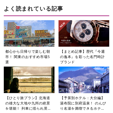
よく読まれている記事
都心から日帰りで楽しむ朝
【まとめ記事】歴代『今週
市！ 関東のおすすめ市場5
の逸本』を彩った名門時計
選
ブランド
【ひとり旅プラン】北海道
【予算別ホテル：大分編】
の雄大な大地や九州の絶景
湯布院に別府温泉！ のんび
を堪能！ 列車に揺られ景色
り名湯を満喫できるホテル5