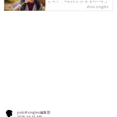
前にチェックをしておくと、ふらっ
ルス） - “おひとりさま”にフォ
食欲の秋という言葉も聞こえてきま
と立ち寄る際にも便利なのでおすす
dino.singles
ーカスした情報サイト
すね。今回は、秋が旬の栗やカボチ
めです。
ャ、さつまいもなど秋の味覚を存分
日々がんばっている自分へのご褒美
に堪能できる今だけのアフタヌーン
に、グルメを満喫する旅はいかがで
ティーをご紹介します。特別なひと
しょうか。おいしいものを食べて心
り時間のためにも、また大切な人と
身ともにリフレッシュするひととき
でも。ぜひこの季節を味覚でも楽し
は、至福の時間となるでしょう。自
んでくださいね。
分のペースで心ゆくまで楽しめるの
が、ひとり旅の醍醐味です。今回
は、食欲の秋を満喫するグルメな旅
を5つ紹介します。※本記事で掲載
しているツアー情報はすべて『クラ
ブツーリズム』の旅行企画です。ご
予約等はクラブツーリズムにてどう
ぞ。
yuki＠singles編集部
2025-10-31 FRI