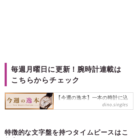
毎週月曜日に更新！腕時計連載は
こちらからチェック
【今週の逸本】一本の時計に込
められた魅力を、丁寧に読み解
dino.singles
く連載
ブランド腕時計専門店・ムーンフェ
イズ銀座の視点を軸に、一本の時計
を深掘り。デザインや構造、ディテ
特徴的な文字盤を持つタイムピースはこ
ールの魅力に加え、スタッフのリア