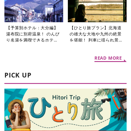
【予算別ホテル：大分編】
【ひとり旅プラン】北海道
湯布院に別府温泉！ のんび
の雄大な大地や九州の絶景
り名湯を満喫できるホテル5
を堪能！ 列車に揺られ景色
選
を楽しむ旅5選
READ MORE
PICK UP