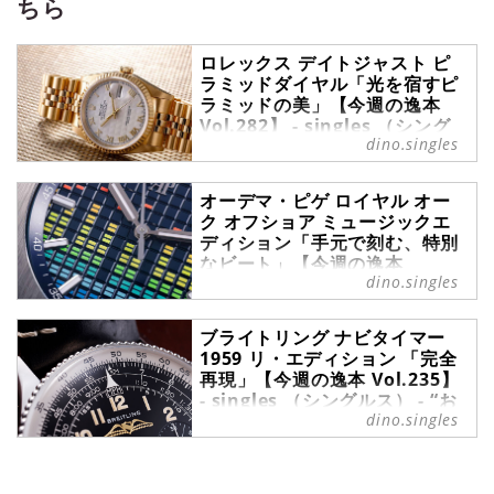
ちら
ルな声も交えながら紹介します。
ロレックス デイトジャスト ピ
ラミッドダイヤル「光を宿すピ
ラミッドの美」【今週の逸本
Vol.282】 - singles （シング
dino.singles
ルス） - “おひとりさま”にフォ
ーカスした情報サイト
フォーマルからインフォーマルま
オーデマ・ピゲ ロイヤル オー
ク オフショア ミュージックエ
で、自身のこだわりを移す鏡として
ディション「手元で刻む、特別
選ばれる腕時計の数々。ここではブ
なビート」【今週の逸本
ランド腕時計専門店・MOON
dino.singles
Vol.320】 - singles （シング
PHASE（ムーンフェイズ）が最新モ
ルス） - “おひとりさま”にフォ
デルからアンティークまで、クール
ーカスした情報サイト
なおひとりさまの腕を飾るに相応し
ブライトリング ナビタイマー
い珠玉の1本をセレクト。今回は、
今週の逸本｜オーデマ・ピゲ ロイヤ
1959 リ・エディション 「完全
ロレックスのデイトジャストから、
再現」【今週の逸本 Vol.235】
ル オーク オフショア ミュージック
独特な仕上げが際立つ『ロレックス
- singles （シングルス） - “お
エディション。印象的なダイヤルが
デイトジャスト ピラミッドダイヤ
dino.singles
ひとりさま”にフォーカスした情
魅力の最新モデルを、ブランド腕時
ル』をご紹介しよう。
報サイト
計専門店がセレクト。
フォーマルからインフォーマルま