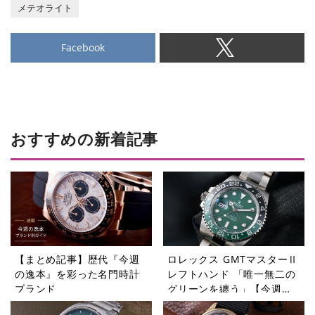
メテオライト
Facebook
おすすめの新着記事
【まとめ記事】歴代『今週
ロレックス GMTマスターⅡ
の逸本』を彩った名門時計
レフトハンド 「唯一無二の
ブランド
グリーンを纏う」【今週の
逸本 Vol.365】