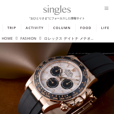
TRIP
ACTIVITY
COLUMN
FOOD
LIFE
HOME
FASHION
ロレックス デイトナ メテオライト「唯一無二の表情を生む隕石文字盤」【今週の逸本 Vol.359】