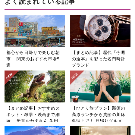
よく読まれている記事
都心から日帰りで楽しむ朝
【まとめ記事】歴代『今週
市！ 関東のおすすめ市場5
の逸本』を彩った名門時計
選
ブランド
【まとめ記事】おすすめス
【ひとり旅プラン】那須の
ポット・雑学・映画まで網
高原ランチから貴船の川床
羅！ 恐竜おねえさん 生田晴
料理まで！ 日帰りグルメ旅
香の恐竜コラム9選
5選