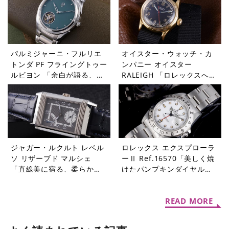
パルミジャーニ・フルリエ
オイスター・ウォッチ・カ
トンダ PF フライングトゥー
ンパニー オイスター
ルビヨン 「余白が語る、本
RALEIGH 「ロレックスへと
当の贅沢」【今週の逸本
受け継がれたDNA」【今週
Vol.364】
の逸本 Vol.363】
ジャガー・ルクルト レベル
ロレックス エクスプローラ
ソ リザーブド マルシェ
ーⅡ Ref.16570「美しく焼
「直線美に宿る、柔らかな
けたパンプキンダイヤル」
個性」【今週の逸本
【今週の逸本 Vol.361】
Vol.362】
READ MORE