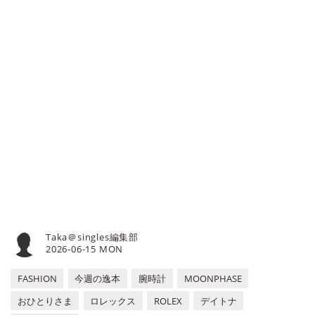
で、自身のこだわりを移す鏡として
選ばれる腕時計の数々。ここではブ
ランド腕時計専門店・MOON
PHASE（ムーンフェイズ）が最新モ
デルからアンティークまで、見る者
の感性を刺激する1本をセレクト。
今回はブライトリングのナビタイマ
ーから、1959年の復刻モデル
『1959 リ・エディション』をご紹
介しよう。※当連載は
dino.networkに掲載されたものの
転載です。Vol.240からは当メディ
ア『singles』にてお楽しみくださ
い。
Taka＠singles編集部
2026-06-15 MON
FASHION
今週の逸本
腕時計
MOONPHASE
おひとりさま
ロレックス
ROLEX
デイトナ