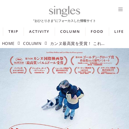
TRIP
ACTIVITY
COLUMN
FOOD
LIFE
HOME
COLUMN
カンヌ最高賞を受賞！ これは事故か自殺か、殺人か？ 暴かれる真実と嘘『落下の解剖学』【シネマ・グレイ File.070】