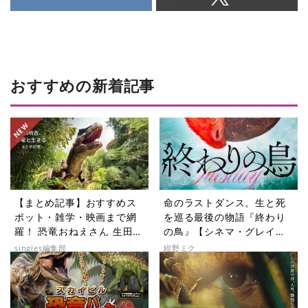
おすすめの新着記事
【まとめ記事】おすすめス
命のラストダンス。生と死
ポット・雑学・映画まで網
を巡る最後の物語『終わり
羅！ 恐竜おねえさん 生田晴
の鳥』【シネマ・グレイ
香の恐竜コラム9選
File.072】
singles編集部
紺野ミク