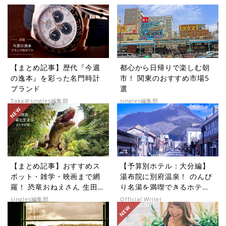
【まとめ記事】歴代『今週
都心から日帰りで楽しむ朝
の逸本』を彩った名門時計
市！ 関東のおすすめ市場5
ブランド
選
Taka＠singles編集部
singles編集部
【まとめ記事】おすすめス
【予算別ホテル：大分編】
ポット・雑学・映画まで網
湯布院に別府温泉！ のんび
羅！ 恐竜おねえさん 生田晴
り名湯を満喫できるホテル5
香の恐竜コラム9選
選
singles編集部
Official Writer