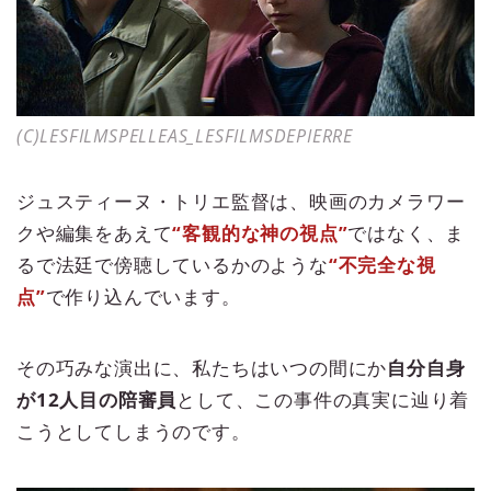
(C)LESFILMSPELLEAS_LESFILMSDEPIERRE
ジュスティーヌ・トリエ監督は、映画のカメラワー
クや編集をあえて
“客観的な神の視点”
ではなく、ま
るで法廷で傍聴しているかのような
“不完全な視
点”
で作り込んでいます。
その巧みな演出に、私たちはいつの間にか
自分自身
が12人目の陪審員
として、この事件の真実に辿り着
こうとしてしまうのです。