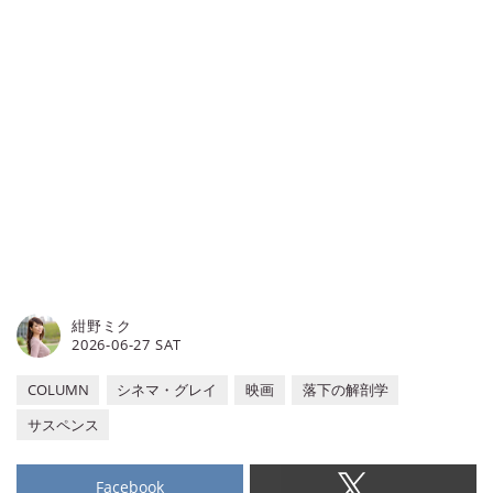
ー7選のほかに、ミニシアターをも
商業映画館だけでなく、個性豊かな
っと楽しむための基礎知識もご紹介
ミニシアターが数多く点在していま
します。※当記事は、AI技術を活用
す。そこで今回は、横浜のミニシア
し編集者によって監修・作成されて
ターをご紹介。ぜひチェックしてみ
います。
てください。※当記事は、AI技術を
活用し編集者によって監修・作成さ
れています。
紺野ミク
2026-06-27 SAT
COLUMN
シネマ・グレイ
映画
落下の解剖学
サスペンス
Facebook