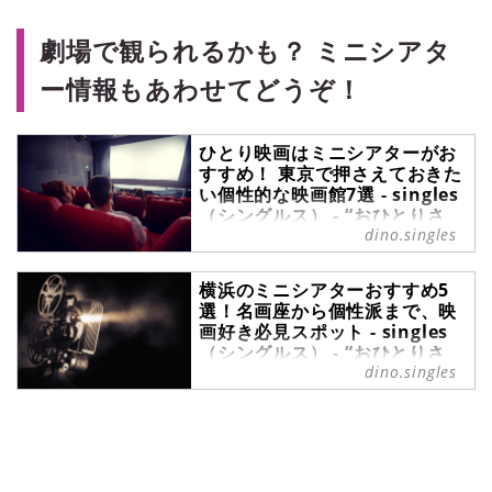
『singles』は、“おひとりさま“に焦
点を当てた情報サイトです。パート
劇場で観られるかも？ ミニシアタ
ナーの有無に関わらず、自分らしい
生活を謳歌する彼・彼女たちのライ
ー情報もあわせてどうぞ！
フスタイルを紹介します。
ひとり映画はミニシアターがお
すすめ！ 東京で押さえておきた
い個性的な映画館7選 - singles
（シングルス） - “おひとりさ
dino.singles
ま”にフォーカスした情報サイト
ミニシアターは、大手シネコンでは
横浜のミニシアターおすすめ5
上映されない個性的な作品を扱う映
選！名画座から個性派まで、映
画館のこと。個性的でレトロな雰囲
画好き必見スポット - singles
気を楽しんだり、併設されたカフェ
（シングルス） - “おひとりさ
で鑑賞後の余韻を楽しんだりと、映
ま”にフォーカスした情報サイト
dino.singles
画以外の体験ができる点も魅力で
す。また、ミニシアターは、ひとり
みなとみらいの景色や中華街の賑わ
で集中して映画を楽しむのにも最適
いなど、さまざまな顔を持つ港町・
で、自分の好みに合った作品と出会
横浜は、休日のお出かけスポットと
える場として最近再注目されていま
して、多くの人が訪れます。実は横
す。今回は、東京にあるミニシアタ
浜は映画好きにも見逃せない街で、