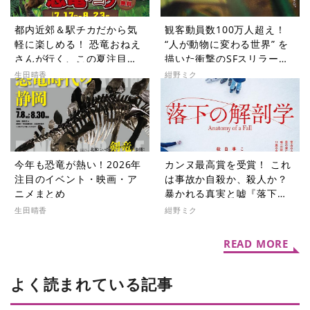
都内近郊＆駅チカだから気
観客動員数100万人超え！
軽に楽しめる！ 恐竜おねえ
“人が動物に変わる世界” を
さんが行く、この夏注目の
描いた衝撃のSFスリラー
恐竜イベントレポート
『動物界』【シネマ・グレ
生田晴香
紺野ミク
イ File.071】
今年も恐竜が熱い！2026年
カンヌ最高賞を受賞！ これ
注目のイベント・映画・ア
は事故か自殺か、殺人か？
ニメまとめ
暴かれる真実と嘘『落下の
解剖学』【シネマ・グレイ
生田晴香
紺野ミク
File.070】
READ MORE
よく読まれている記事