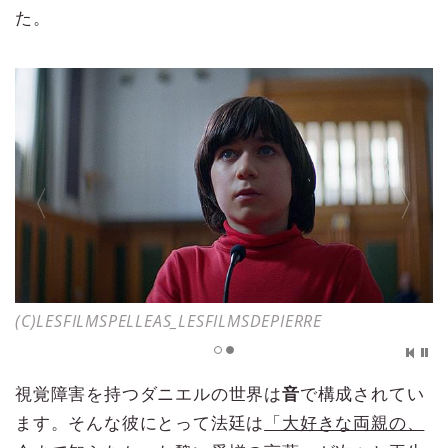
た。
(C)LESFILMSPELLEAS_LESFILMSDEPIERRE
(C)LESFILMSPELLEAS_LESFILMSDEPIERRE
視覚障害を持つダニエルの世界は
音
で構成されてい
ます。そんな彼にとって法廷は
「大好きな両親の、