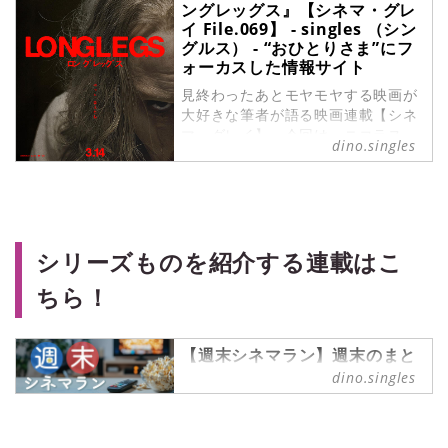
ングレッグス』【シネマ・グレ
イ File.069】 - singles （シン
グルス） - “おひとりさま”にフ
ォーカスした情報サイト
見終わったあとモヤモヤする映画が
大好きな筆者が語る映画連載【シネ
マ・グレイ】。今回は、ニコラス・
dino.singles
ケイジが凶悪なシリアルキラーを演
じて話題となったサスペンススリラ
ー『ロングレッグス』（2023）をご
紹介します！（文：紺野ミク）
シリーズものを紹介する連載はこ
ちら！
【週末シネマラン】週末のまと
まった時間を使って一気見した
dino.singles
い、シリーズものの映画やドラ
マなどをご紹介！
週末シネマラン の記事一覧 -