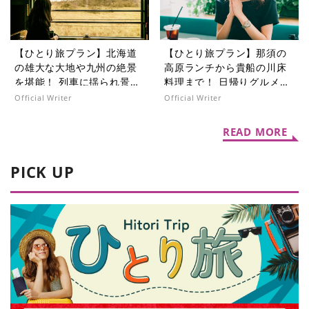
【ひとり旅プラン】北海道
【ひとり旅プラン】那須の
の雄大な大地や九州の絶景
高原ランチから貴船の川床
を堪能！ 列車に揺られ景色
料理まで！ 日帰りグルメ旅
を楽しむ旅5選
5選
Official Writer
Official Writer
READ MORE
PICK UP