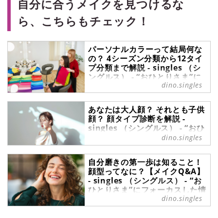
自分に合うメイクを見つけるな
ら、こちらもチェック！
パーソナルカラーって結局何な
の？ 4シーズン分類から12タイ
プ分類まで解説 - singles （シ
ングルス） - “おひとりさま”に
dino.singles
フォーカスした情報サイト
自分のパーソナルカラーを知りたく
あなたは大人顔？ それとも子供
ても、どのように判断すればいいの
顔？ 顔タイプ診断を解説 -
かわからずに困っていませんか？そ
singles （シングルス） - “おひ
もそも、パーソナルカラーってな
とりさま”にフォーカスした情報
dino.singles
に？ という方もいるでしょう。この
サイト
記事では、パーソナルカラーの基本
や種類、見極め方を解説します。パ
あなたは大人顔？ それとも子供顔？
自分磨きの第一歩は知ること！
ーソナルカラー診断で自分の肌に合
顔タイプを知ると、魅力を最大限に
顔型ってなに？【メイクQ&A】
う色を見つけ、メイクやファッショ
引き出せます。この記事では、大人
- singles （シングルス） - “お
ンを楽しみましょう。
ひとりさま”にフォーカスした情
顔と子供顔を詳しく紹介。あなたの
dino.singles
報サイト
顔に合った魅力的なメイクやヘアス
タイルを見つけて、もっと素敵な自
メイク雑誌やテレビのメイク特集で