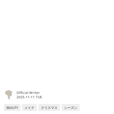
分に生まれ変わりましょう！
よく見られる、顔型を知っています
か？ 顔型には種類があり、自分の顔
型を知っておくと、より自分の魅力
を引き出せるメイクができます。今
回は顔型の種類とそれぞれの特徴、
さらに各顔型に似合うメイクをご紹
介。いまいちメイクが決まらないと
悩んでいる方、この記事を参考に顔
型を知って自分を磨きましょう！
Official Writer
2025-11-11 TUE
BEAUTY
メイク
クリスマス
シーズン