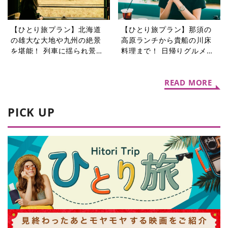
【ひとり旅プラン】北海道
【ひとり旅プラン】那須の
の雄大な大地や九州の絶景
高原ランチから貴船の川床
を堪能！ 列車に揺られ景色
料理まで！ 日帰りグルメ旅
を楽しむ旅5選
5選
READ MORE
PICK UP