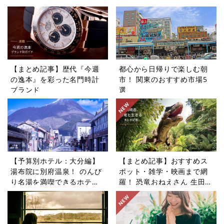
【まとめ記事】歴代『今週
都心から日帰りで楽しむ朝
の逸本』を彩った名門時計
市！ 関東のおすすめ市場5
ブランド
選
【予算別ホテル：大分編】
【まとめ記事】おすすめス
湯布院に別府温泉！ のんび
ポット・雑学・映画まで網
り名湯を満喫できるホテル5
羅！ 恐竜おねえさん 生田晴
選
香の恐竜コラム9選