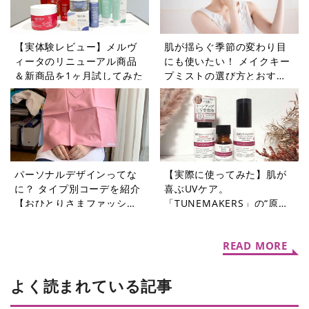
【実体験レビュー】メルヴ
肌が揺らぐ季節の変わり目
ィータのリニューアル商品
にも使いたい！ メイクキー
＆新商品を1ヶ月試してみた
プミストの選び方とおすす
め商品
パーソナルデザインってな
【実際に使ってみた】肌が
に？ タイプ別コーデを紹介
喜ぶUVケア。
【おひとりさまファッショ
「TUNEMAKERS」の“原
ンQ&A】
液”3アイテムで紫外線対策
をはじめよう
READ MORE
よく読まれている記事