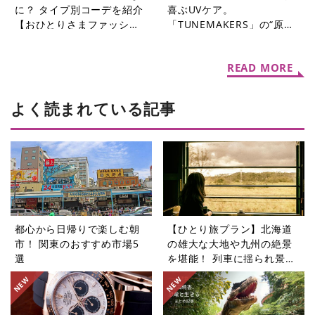
に？ タイプ別コーデを紹介
喜ぶUVケア。
【おひとりさまファッショ
「TUNEMAKERS」の“原
ンQ&A】
液”3アイテムで紫外線対策
をはじめよう
READ MORE
よく読まれている記事
都心から日帰りで楽しむ朝
【ひとり旅プラン】北海道
市！ 関東のおすすめ市場5
の雄大な大地や九州の絶景
選
を堪能！ 列車に揺られ景色
を楽しむ旅5選