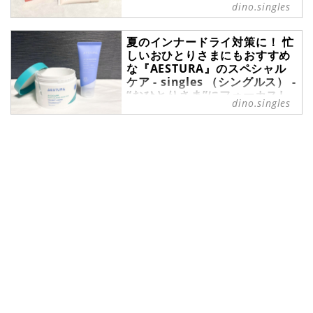
dino.singles
冬は乾燥が気になるけど、どんな対
ーズ）」のUVケア3アイテム。紫外
策をすればいいのかよく分からず結
線をブロックするだけでなく、肌の
局後回しに……という方も多いので
ためになる成分がぎゅっと詰まった
夏のインナードライ対策に！ 忙
はないでしょうか。かくいう筆者
しいおひとりさまにもおすすめ
注目アイテムを実際に使ってみたの
な『AESTURA』のスペシャル
も、そのタイプ。まずはスキンケア
で、それぞれの魅力をレポートしま
ケア - singles （シングルス） -
から見直してみようということで、
す。
“おひとりさま”にフォーカスし
今回は引き算発想のシンプルスキン
dino.singles
た情報サイト
ケアブランド『ラフラ』のスキンケ
ア3種を実際に試してみたのでご紹
季節の変わり目は肌が揺らぎがち。
介します。
加えて夏でも乾燥は起こるため、イ
ンナードライ対策も欠かせません。
そんなゆらぎ肌や敏感肌にもおすす
めなスペシャルケアとして、ダーマ
コスメブランド『AESTURA（エス
トラ）』から販売されている「アト
バリア365 ハイドロクリーム」、
「エイシカ365 クイックマスクパッ
ド」をご紹介します。