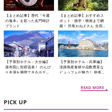
【まとめ記事】歴代『今週
【まとめ記事】おすすめス
の逸本』を彩った名門時計
ポット・雑学・映画まで網
ブランド
羅！ 恐竜おねえさん 生田晴
香の恐竜コラム9選
【予算別ホテル：大分編】
【予算別ホテル：兵庫編】
湯布院に別府温泉！ のんび
淡路島産食材や品数豊富な
り名湯を満喫できるホテル5
ビュッフェが魅力！ 朝食が
選
自慢のホテル5選
READ MORE
PICK UP