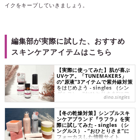
イクをキープしていきましょう。
編集部が実際に試した、おすすめ
スキンケアアイテムはこちら
【実際に使ってみた】肌が喜ぶ
UVケア。「TUNEMAKERS」
の“原液”3アイテムで紫外線対策
をはじめよう - singles （シン
グルス） - “おひとりさま”にフ
dino.singles
ォーカスした情報サイト
春夏の強まる日差し、しっかり紫外
【冬の乾燥対策】シンプルスキ
線対策したいけど、「肌が重く感じ
ンケアブランド『ラフラ』を実
る日焼け止めは苦手」という人も多
際に試してみた - singles （シ
いはず。そんな人にこそおすすめし
ングルス） - “おひとりさま”に
たいのが、原液スキンケアブランド
フォーカスした情報サイト
「TUNEMAKERS（チューンメーカ