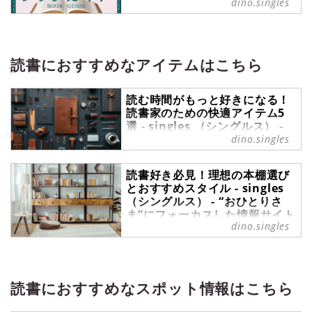
dino.singles
介！
ブックガイド の記事一覧 -
『singles』は、“おひとりさま“に焦
点を当てた情報サイトです。パート
読書におすすめなアイテムはこちら
ナーの有無に関わらず、自分らしい
生活を謳歌する彼・彼女たちのライ
読む時間がもっと好きになる！
フスタイルを紹介します。
読書家のための快適アイテム5
選 - singles （シングルス） -
“おひとりさま”にフォーカスし
dino.singles
た情報サイト
読書をもっと楽しみたいなら、快適
読書好き必見！理想の本棚選び
な環境と便利なアイテムが欠かせま
とおすすめスタイル - singles
せん。リラックスして本の世界に没
（シングルス） - “おひとりさ
ま”にフォーカスした情報サイト
頭するための必携アイテムを揃える
dino.singles
ことで、読書体験はさらに充実した
読書好きにとって、自宅の本棚選び
ものになります。今回は、読書が捗
は大切な課題です。お気に入りの本
るために持っておきたいアイテムを
をきれいに整理し、インテリアとし
ご紹介します。
ても楽しめる本棚を見つけること
読書におすすめなスポット情報はこちら
は、読書環境をさらに充実させてく
れます。しかし、収納力だけでなく