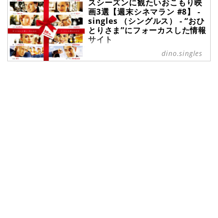
スシーズンに観たいおこもり映
見（＝マラソン）したい、シリーズ
ら、singles編集部メンバーが各々
画3選【週末シネマラン #8】 -
ものや関連する映像作品をご紹介す
おすすめをピックアップ！ 今回は、
singles （シングルス） - “おひ
る連載【週末シネマラン】。アマプ
不思議で不気味な世界観の作品が大
とりさま”にフォーカスした情報
ラ（Prime Video）やNetflixなどの
好きな筆者utoが、クリスマスに観
サイト
配信サービスを使って観ることがで
たいコメディ映画を3つご紹介しま
きる映画・ドラマ・アニメの中か
す。
週末のまとまった時間を使って一気
dino.singles
ら、singles編集部メンバーが各々
見（＝マラソン）したい、シリーズ
おすすめをピックアップ！ 今回は、
ものや関連する映像作品をご紹介す
王道のクリスマス映画は観たくな
る連載【週末シネマラン】。アマプ
い！ 方にぴったりのサスペンス&ホ
ラ（Prime Video）やNetflixなどの
ラー映画を紺野ミクがご紹介しま
配信サービスを使って観ることがで
す。
きる映画・ドラマ・アニメの中か
ら、singles編集部メンバーが各々
おすすめをピックアップ！ 今回は、
古くさくて格好いい作品が大好きな
筆者でらちゃんが、クリスマスに観
たい映画を3つご紹介します。