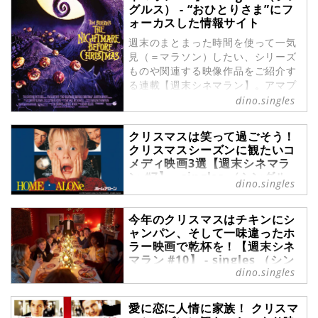
グルス） - “おひとりさま”にフ
ォーカスした情報サイト
週末のまとまった時間を使って一気
見（＝マラソン）したい、シリーズ
ものや関連する映像作品をご紹介す
る連載【週末シネマラン】。アマプ
ラ（Prime Video）やNetflixなどの
dino.singles
配信サービスを使って観ることがで
きる映画・ドラマ・アニメの中か
クリスマスは笑って過ごそう！
ら、singles編集部メンバーが各々
クリスマスシーズンに観たいコ
おすすめをピックアップ！ 今回は、
メディ映画3選【週末シネマラ
エンディングはハッピーエンド派の
ン #7】 - singles （シングル
dino.singles
筆者ameが、クリスマスの時期もそ
ス） - “おひとりさま”にフォー
れ以外の時期にもおすすめな幸せな
カスした情報サイト
気持ちになれる映画を3つご紹介し
今年のクリスマスはチキンにシ
週末のまとまった時間を使って一気
ます。
ャンパン、そして一味違ったホ
見（＝マラソン）したい、シリーズ
ラー映画で乾杯を！【週末シネ
ものや関連する映像作品をご紹介す
マラン #10】 - singles （シン
る連載【週末シネマラン】。アマプ
dino.singles
グルス） - “おひとりさま”にフ
ラ（Prime Video）やNetflixなどの
ォーカスした情報サイト
配信サービスを使って観ることがで
週末のまとまった時間を使って一気
愛に恋に人情に家族！ クリスマ
きる映画・ドラマ・アニメの中か