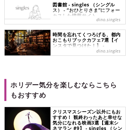
見栄えや他の家具との調和も考慮し
図書館 - singles （シングル
なければなりません。この記事で
ス） - “おひとりさま”にフォー
は、本棚選びのポイントとともに、
カスした情報サイト
おすすめの本棚スタイルを5つご紹
dino.singles
図書館 の記事一覧 - 『singles』
介します。
は、“おひとりさま“に焦点を当てた
時間を忘れてくつろげる、都内
情報サイトです。パートナーの有無
おこもりブックカフェ7選【イ
に関わらず、自分らしい生活を謳歌
ンスタで見つけた！】 -
する彼・彼女たちのライフスタイル
singles （シングルス） - “おひ
dino.singles
を紹介します。
とりさま”にフォーカスした情報
サイト
出勤前の朝活やおひとりさまで好き
なことをするソロ活。一度は聞いた
ことがあるのではないでしょうか。
ホリデー気分を楽しむならこちら
天候に左右されない室内で楽しめる
もおすすめ
ブックカフェは、コーヒーや紅茶な
どを飲みながら静かに読書できるの
がポイント。朝活やソロ活を始めて
みたいけど、何をしようか迷ってい
クリスマスシーズン以外にもお
る方にはブックカフェでの読書がお
すすめ！ 観終わったあと幸せな
すすめです。
気分になれる映画3選【週末シ
ネマラン #9】 - singles （シン